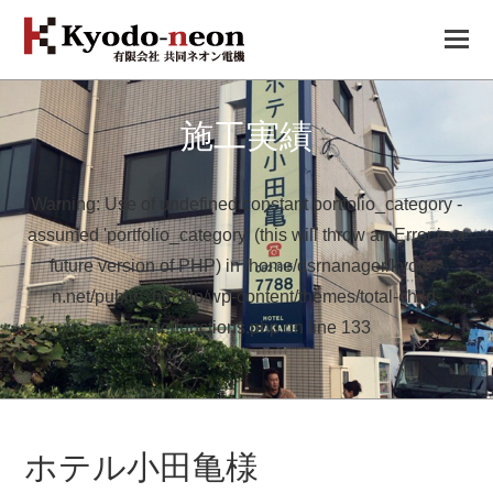
O
Mo
M
施工実績
Warning
: Use of undefined constant portfolio_category -
assumed 'portfolio_category' (this will throw an Error in a
future version of PHP) in
/home/dsrnanager/kyodo-
n.net/public_html/lp/wp-content/themes/total-child-
theme/functions.php
on line
133
ホテル小田亀様