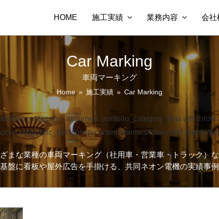
HOME
施工実績
業務内容
会社
Car Marking
車両マーキング
Home
»
施工実績
»
Car Marking
ortfolio_category - assumed 'portfolio_category' (this will throw 
o-n.net/public_html/lp/wp-content/themes/total-child-theme/fu
ざまな業種の車両マーキング（社用車・営業車・トラック）な
基盤に看板や屋外広告を手掛ける、共同ネオン電機の実績事例