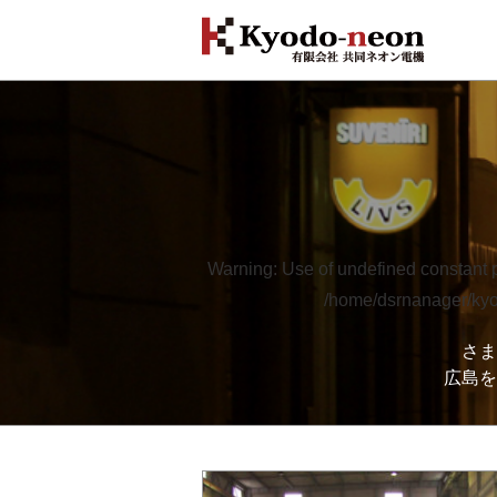
Warning
: Use of undefined constant p
/home/dsrnanager/kyod
さま
広島を